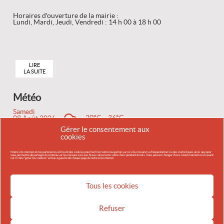
Horaires d'ouverture de la mairie :
Lundi, Mardi, Jeudi, Vendredi : 14 h 00 à 18 h 00
LIRE
LA SUITE
Météo
Samedi
20°C
36°C
08 Août 2026
Gérer le consentement aux
Dimanche
cookies
20°C
33°C
09 Août 2026
Notre site internet et nos partenaires utilisent des cookies pour faciliter votre navigation sur ce site, mesurer sa fréquentation via des statistiques ainsi que pour
vous permettre de partager du contenu sur les réseaux sociaux. Nous conservons votre choix pendant 6 mois. Vous pouvez changer d'avis à tout moment en cliquant
sur l'icône "gérer les cookies" en bas à gauche de chaque page de notre site internet.
Lundi
18°C
31°C
10 Août 2026
Tous les cookies
ACCUEIL
MENTIONS LÉGALES
CONTACT
PLAN DU SITE
POLITIQUE DE COOKIES
Refuser