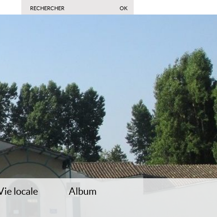
Vie locale
Album
e chasse
Présentation de la commune
Paysages et monuments