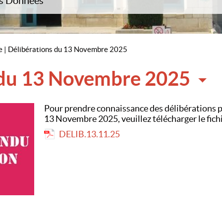
es Données
seil municipal
Comité des Fêtes et d’ani
Ecoles du Regroupement
Club des ainés ruraux
Pédagogique Intercommunal
Photo vidéo club cravanai
Garderie périscolaire
APE « Nos P’tits Drôles »
Assistantes maternelles et baby
e
|
Délibérations du 13 Novembre 2025
sitting
Les Petites Mains Cravana
Aire de jeux
Val de Bénigousse
 du 13 Novembre 2025
Maison Familiale Rurale
Crèche de Tesson
Pour prendre connaissance des délibérations p
13 Novembre 2025, veuillez télécharger le fichi
DELIB.13.11.25