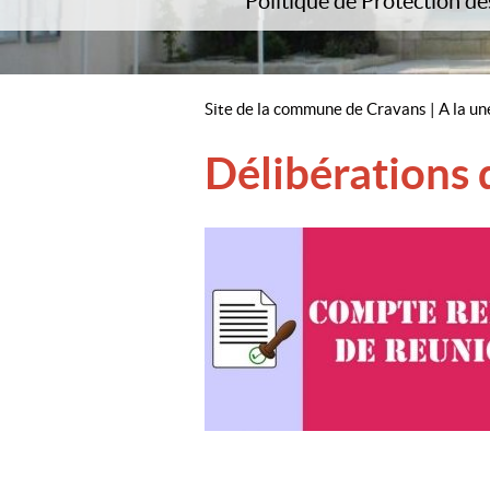
Politique de Protection d
Con
Site de la commune de Cravans
|
A la un
Délibérations