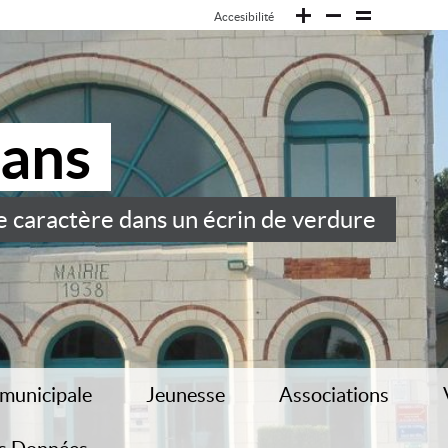
Accesibilité
ans
e caractère dans un écrin de verdure
 municipale
Jeunesse
Associations
rie
Regroupement Pédagogique
Association communale d
Intercommunal et SIVOS